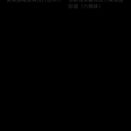
际版《六姊妹》
评论
您还没有登录，请先登录
六姊妹与妈妈开心快乐每
李晨董洁认真与搞笑分工
登录
一天
明确
最新评论
最热
/
最新
快来抢沙发～
大姐夫陆毅正经不过3秒
曹斐然李嘉琦“打戏”，邬
君梅化身动作指导