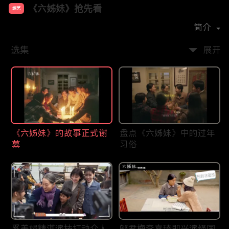
《六姊妹》抢先看
综艺
主演：
梅婷
陆毅
邬君梅
奚美娟
简介
选集
展开
《六姊妹》的故事正式谢
盘点《六姊妹》中的过年
幕
习俗
奚美娟精湛演技打动众人
邬君梅李嘉琦即兴演绎国