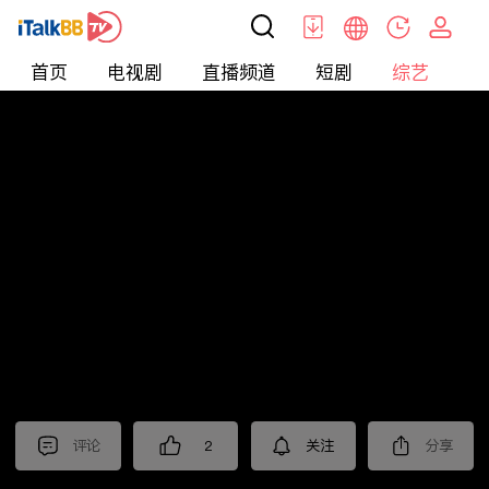
首页
电视剧
直播频道
短剧
综艺
电
综艺
>
集锦
>
《六姊妹》抢先看
评论
2
关注
分享