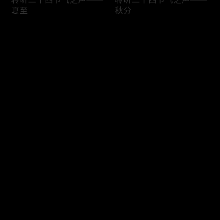
夏至
秋分
评论
您还没有登录，请先登录
聆听二十四节气之声——
聆听二十四节气之声——
登录
清明
立春
最新评论
最热
/
最新
快来抢沙发～
聆听二十四节气之声——
聆听二十四节气之声——
冬至
春分