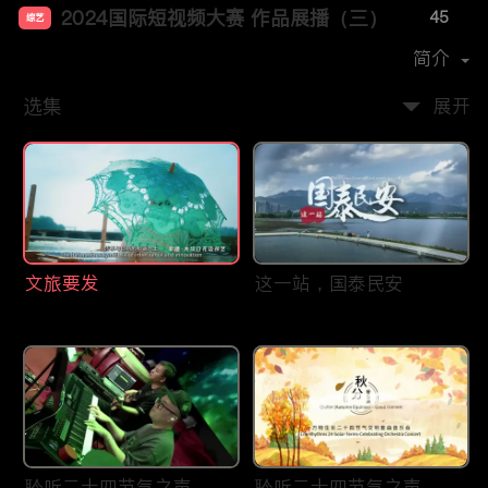
2024国际短视频大赛 作品展播（三）
45
综艺
首播时间：
2025-01
简介
选集
展开
文旅要发
这一站，国泰民安
聆听二十四节气之声——
聆听二十四节气之声——