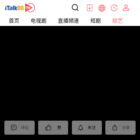
首页
电视剧
直播频道
短剧
综艺
电
综艺
>
纪录片
>
2024国际短视频大赛 作品展播（三）
评论
赞
关注
分享