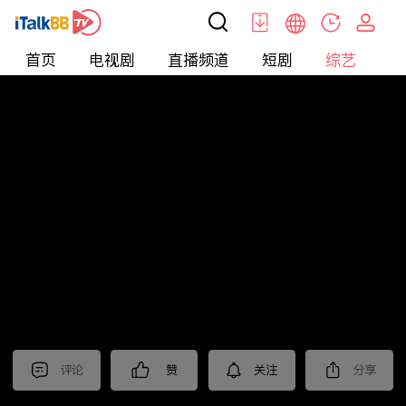
首页
电视剧
直播频道
短剧
综艺
电
综艺
>
纪录片
>
2024国际短视频大赛 作品展播（一）
评论
赞
关注
分享