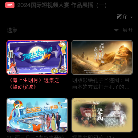
2024国际短视频大赛 作品展播（一）
综艺
首播时间：
2025-01
简介
选集
展开
《海上生明月》选集之
明版彩绘孔子圣迹图：用
《鼓动槟城》
画本的方式打开孔子的一
生
“广西三月三”老外来开箱
探寻文明印迹（1）