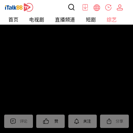
首页
电视剧
直播频道
短剧
综艺
电
综艺
>
集锦
>
《再见爱人第一季》抢先看
评论
赞
关注
分享