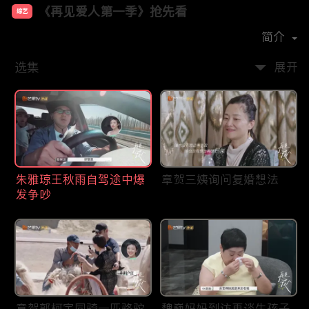
《再见爱人第一季》抢先看
综艺
主演：
李维嘉
胡彦斌
郭采洁
孙怡
简介
选集
展开
朱雅琼王秋雨自驾途中爆
章贺三姨询问复婚想法
发争吵
章贺郭柯宇同骑一匹骆驼
魏巍妈妈到访再谈生孩子