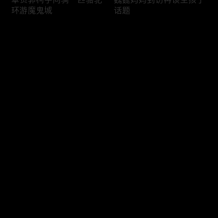
环游魔鬼城
话题
评论
您还没有登录，请先登录
王秋雨坦言爱朱雅琼从未
佟晨洁魏巍的相处瞬间
登录
改变
最新评论
最热
/
最新
快来抢沙发～
孙怡观察嘉宾行动逐渐上
三对夫妻畅聊伴侣的肯定
头
有多么重要