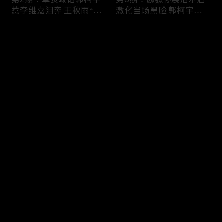
惹李维嘉泪奔 王秋雨“铁
激化当场黑脸 郭柯宇约
树开花”获胡彦斌点赞
会“新男友”章贺狂吃醋
评论
您还没有登录，请先登录
第4期：魏巍失控暴走吓
第5期：章贺郭柯宇重启
登录
傻杨迪 郭柯宇再婚标准
恋爱模式 朱雅琼崩溃怒
爆笑全场
吼王秋雨
最新评论
最热
/
最新
快来抢沙发～
第6期：章贺十年心结质
第7期：妈妈组团催生魏
问郭柯宇 老王遭指责愤
巍佟晨洁 三姨花式撮合
然离席
章贺郭柯宇