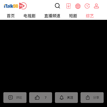
首页
电视剧
直播频道
短剧
综艺
电
综艺
>
恋爱
>
再见爱人第一季
评论
7
关注
分享