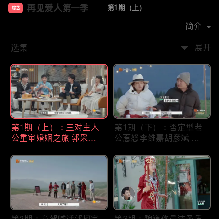
再见爱人第一季
第1期（上）
综艺
主演：
李维嘉
胡彦斌
郭采洁
孙怡
简介
选集
展开
第1期（上）：三对主人
第1期（下）：否定型老
公重审婚姻之旅 郭采洁
公惹怒李维嘉胡彦斌 黄
孙怡沉浸式围观几度泪奔
执中沈奕斐解读婚姻危机
第2期：章贺喊话郭柯宇
第3期：魏巍佟晨洁矛盾