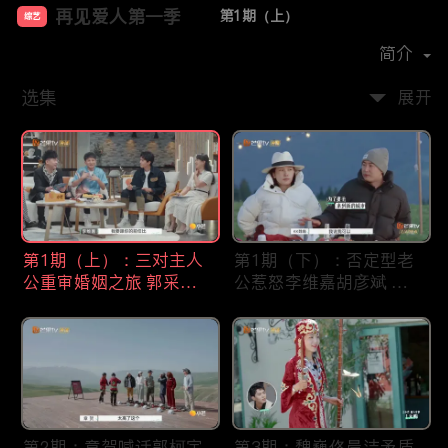
再见爱人第一季
第1期（上）
综艺
主演：
李维嘉
胡彦斌
郭采洁
孙怡
简介
选集
展开
第1期（上）：三对主人
第1期（下）：否定型老
公重审婚姻之旅 郭采洁
公惹怒李维嘉胡彦斌 黄
孙怡沉浸式围观几度泪奔
执中沈奕斐解读婚姻危机
第2期：章贺喊话郭柯宇
第3期：魏巍佟晨洁矛盾