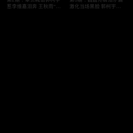
惹李维嘉泪奔 王秋雨“铁
激化当场黑脸 郭柯宇约
树开花”获胡彦斌点赞
会“新男友”章贺狂吃醋
评论
您还没有登录，请先登录
第4期：魏巍失控暴走吓
第5期：章贺郭柯宇重启
登录
傻杨迪 郭柯宇再婚标准
恋爱模式 朱雅琼崩溃怒
爆笑全场
吼王秋雨
最新评论
最热
/
最新
快来抢沙发～
第6期：章贺十年心结质
第7期：妈妈组团催生魏
问郭柯宇 老王遭指责愤
巍佟晨洁 三姨花式撮合
然离席
章贺郭柯宇