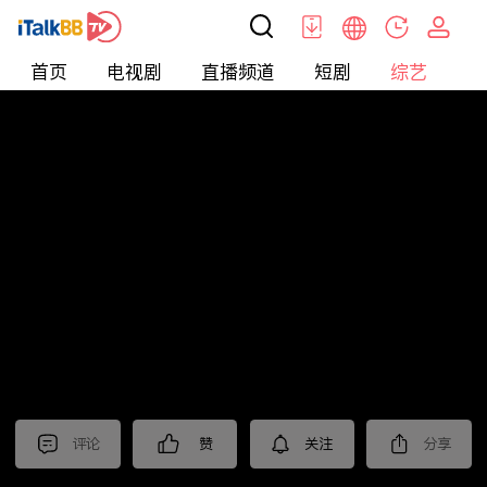
首页
电视剧
直播频道
短剧
综艺
电
综艺
>
集锦
>
《坚如磐石》抢先看
评论
赞
关注
分享