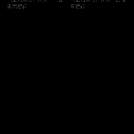
集团特辑
音特辑
评论
您还没有登录，请先登录
《坚如磐石》花絮：十问
《坚如磐石》花絮：演员
登录
“石”答
篇
最新评论
最热
/
最新
快来抢沙发～
《坚如磐石》花絮：一家
《坚如磐石》花絮：于和
三口特辑
伟特辑