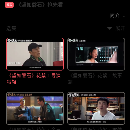
《坚如磐石》抢先看
综艺
主演：
雷佳音
周冬雨
张国立
于和伟
简介
选集
展开
《坚如磐石》花絮：导演
《坚如磐石》花絮：故事
特辑
篇
《坚如磐石》花絮：金五
《坚如磐石》花絮：雷佳