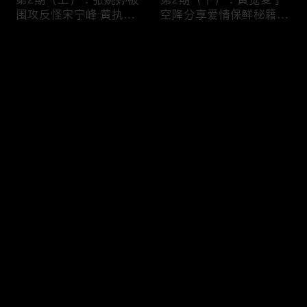
围攻反怪宋宁峰 黄执中
空降分享爱情保鲜秘籍
沈奕斐犀利辣评
艾威控诉式情书惹Lisa泪
崩
评论
您还没有登录，请先登录
第3期（上）：苏诗丁卢
第3期（下）：宋宁峰含
登录
歌撒糖惹孙怡飙泪 宋宁
泪喊话张婉婷 艾威控诉
峰犀利反击张婉婷
Lisa新问题
最新评论
最热
/
最新
快来抢沙发～
第4期（上）：三组嘉宾
第4期（下）：易立竞空
共创超甜海报 苏诗丁卢
降发问张婉婷 卢歌被吓
歌犀利互呛
到结巴