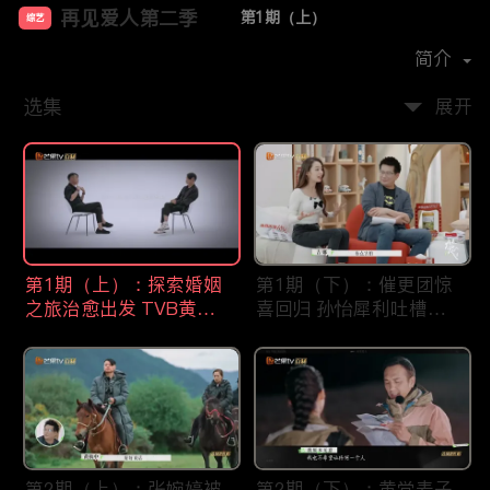
再见爱人第二季
第1期（上）
综艺
主演：
胡彦斌
郭采洁
孙怡
简介
选集
展开
第1期（上）：探索婚姻
第1期（下）：催更团惊
之旅治愈出发 TVB黄金
喜回归 孙怡犀利吐槽引
配角60岁闹离婚
全场震惊
第2期（上）：张婉婷被
第2期（下）：黄觉麦子