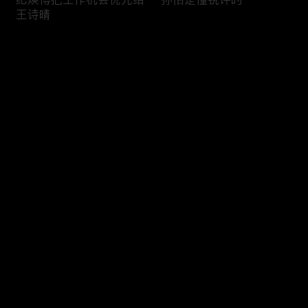
王诗晴
评论
您还没有登录，请先登录
老刘希望自己在人群中是
王睡睡张硕再度发生争吵
登录
隐形的
最新评论
最热
/
最新
快来抢沙发～
观察室沉浸追综
纪焕博坚持控制王诗晴穿
搭的原因