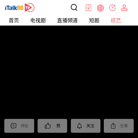
首页
电视剧
直播频道
短剧
综艺
电
综艺
>
集锦
>
《再见爱人第三季》抢先看
评论
赞
关注
分享