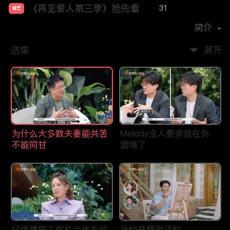
《再见爱人第三季》抢先看
31
综艺
主演：
胡彦斌
孙怡
简介
选集
展开
为什么大多数夫妻能共苦
Melody没人要求我在外
不能同甘
面嗨了
纪焕博把工作机会优先给
孙怡是懂锐评的