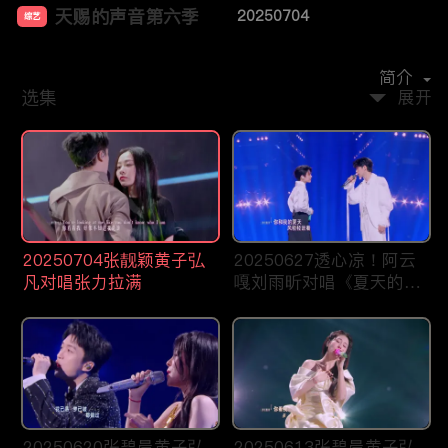
天赐的声音第六季
20250704
综艺
主演：
吉克隽逸
刘宇宁
谭维维
王源
杨坤
简介
选集
展开
20250704张靓颖黄子弘
20250627透心凉！阿云
凡对唱张力拉满
嘎刘雨昕对唱《夏天的
风》
20250620张碧晨黄子弘
20250613张碧晨黄子弘