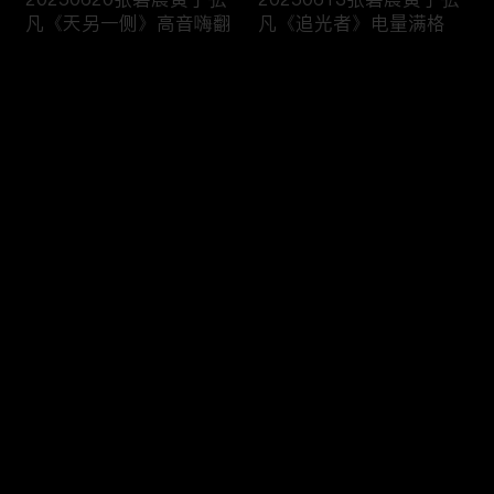
凡《天另一侧》高音嗨翻
凡《追光者》电量满格
评论
您还没有登录，请先登录
20250606黄子弘凡A-
20250530徐子未张碧晨
登录
Lin《忘了》抓耳
搭档演唱《情结》
最新评论
最热
/
最新
快来抢沙发～
20250523张碧晨海来阿
20250516周传雄王源跨
木狂飙10秒高音
世代对唱《推开世界的
门》