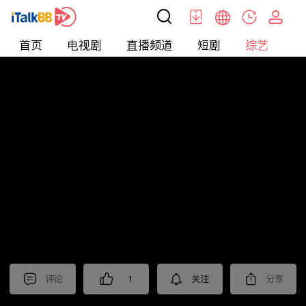
首页
电视剧
直播频道
短剧
综艺
电
综艺
>
集锦
>
《国色芳华》抢先看
评论
1
关注
分享