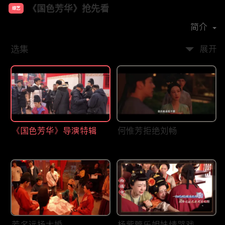
《国色芳华》抢先看
综艺
主演：
杨紫
李现
简介
选集
展开
《国色芳华》导演特辑
何惟芳拒绝刘畅
芳名远扬大婚
杨紫管乐姐妹情哭戏