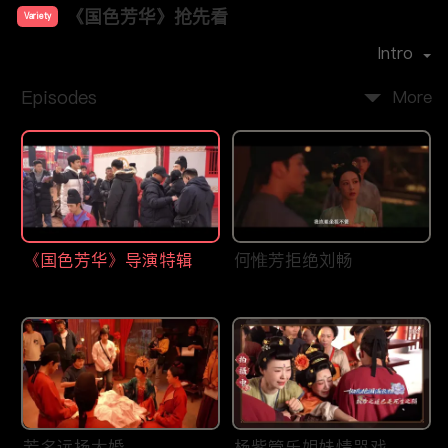
《国色芳华》抢先看
Variety
Cast：
杨紫
李现
Intro
Episodes
More
《国色芳华》导演特辑
何惟芳拒绝刘畅
芳名远扬大婚
杨紫管乐姐妹情哭戏