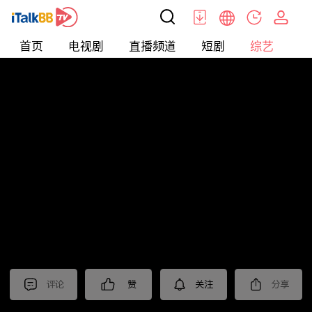
首页
电视剧
直播频道
短剧
综艺
电
综艺
>
集锦
>
《棋士》抢先看
评论
赞
关注
分享