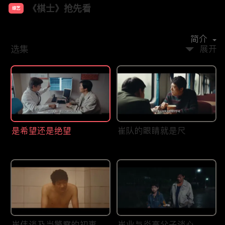
《棋士》抢先看
综艺
主演：
王宝强
陈明昊
陈永胜
王智
李乃文
简介
选集
展开
是希望还是绝望
崔队的眼睛就是尺
崔伟谈及当警察的初衷
崔业与炎高父子谈心