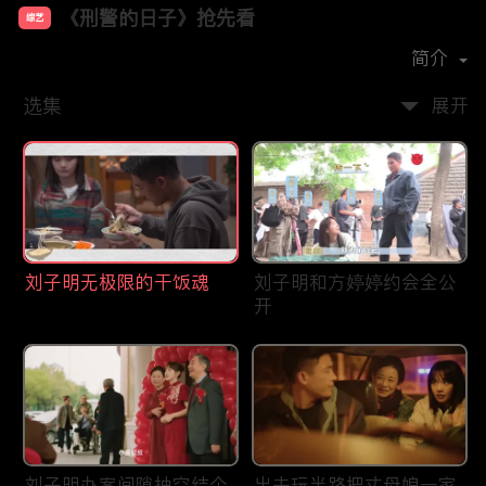
《刑警的日子》抢先看
综艺
主演：
欧豪
张佳宁
何冰
王佳佳
简介
选集
展开
刘子明无极限的干饭魂
刘子明和方婷婷约会全公
开
刘子明办案间隙抽空结个
出去玩半路把丈母娘一家