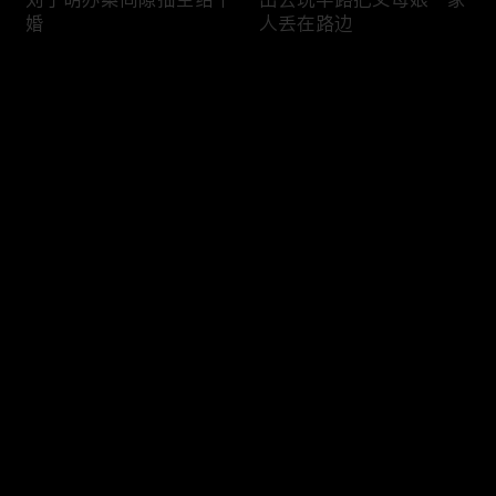
婚
人丢在路边
评论
您还没有登录，请先登录
“刘奶方糖”的甜蜜婚礼
刘子明重新思考和方婷婷
登录
的未来
最新评论
最热
/
最新
快来抢沙发～
刘子明见家长面临催婚买
欧豪张佳宁“i”人吻戏挑战
房危机