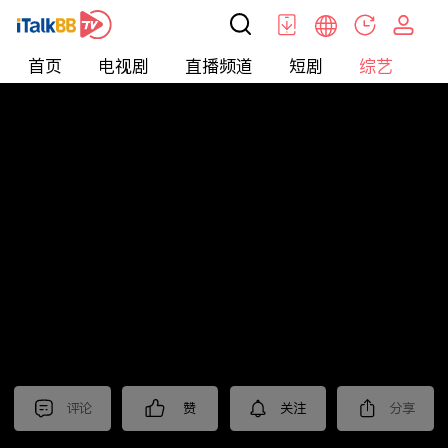
首页
电视剧
直播频道
短剧
综艺
电
综艺
>
集锦
>
《刑警的日子》抢先看
评论
赞
关注
分享