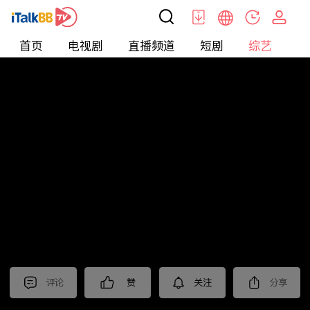
首页
电视剧
直播频道
短剧
综艺
电
综艺
>
集锦
>
《刑警的日子》抢先看
评论
赞
关注
分享