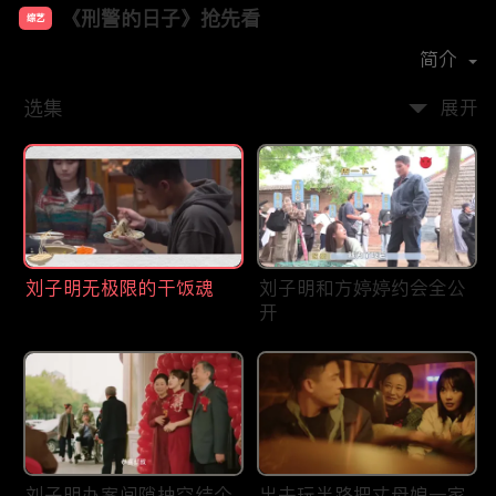
《刑警的日子》抢先看
综艺
主演：
欧豪
张佳宁
何冰
王佳佳
简介
选集
展开
刘子明无极限的干饭魂
刘子明和方婷婷约会全公
开
刘子明办案间隙抽空结个
出去玩半路把丈母娘一家