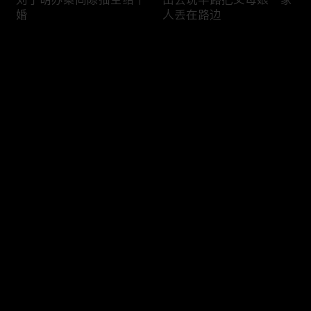
婚
人丢在路边
评论
您还没有登录，请先登录
“刘奶方糖”的甜蜜婚礼
刘子明重新思考和方婷婷
登录
的未来
最新评论
最热
/
最新
快来抢沙发～
刘子明见家长面临催婚买
欧豪张佳宁“i”人吻戏挑战
房危机