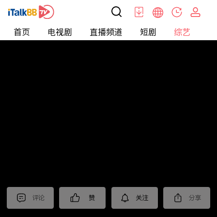
首页
电视剧
直播频道
短剧
综艺
电
综艺
>
集锦
>
《淬火年代》抢先看
评论
赞
关注
分享