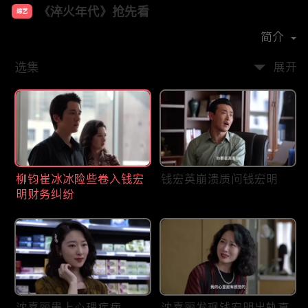
《淬火年代》抢先看
综艺
主演：
张新成
宋祖儿
王彦霖
任程伟
简介
选集
展开
柳钧崔冰冰险些卷入钱宏
钱宏英崩溃质问钱宏明
明财务纠纷
沈嘉丽患上心理疾病
沈嘉丽发现钱宏明出轨真