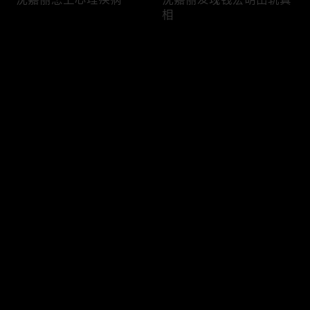
相
评论
您还没有登录，请先登录
钱宏明欲拉柳钧入放贷生
柳钧崔冰冰在工厂资金使
登录
意
用上产生分歧
最新评论
最热
/
最新
快来抢沙发～
柳钧被警察问话调查
崔冰冰和柳钧讲解改制内
幕