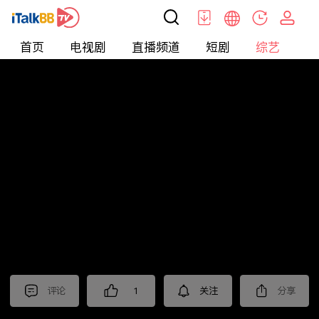
首页
电视剧
直播频道
短剧
综艺
电
综艺
>
集锦
>
《扫毒风暴》抢先看
评论
1
关注
分享