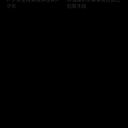
少东
犯罪手段
评论
您还没有登录，请先登录
卢少骅与冈萨雷斯见面
片场技能赛火热进行中！
登录
最新评论
最热
/
最新
快来抢沙发～
卢少骅的“核善”瞬间
新扎师兄的“威”风时刻