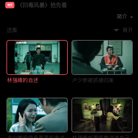
《扫毒风暴》抢先看
综艺
主演：
段奕宏
秦昊
于文文
简介
选集
展开
林强峰的自述
卢少骅被抓捕归案
卢少骅安排吴燕萍投奔卢
林强峰听罗炳章讲述自己