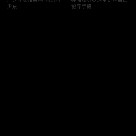
少东
犯罪手段
评论
您还没有登录，请先登录
卢少骅与冈萨雷斯见面
片场技能赛火热进行中！
登录
最新评论
最热
/
最新
快来抢沙发～
卢少骅的“核善”瞬间
新扎师兄的“威”风时刻