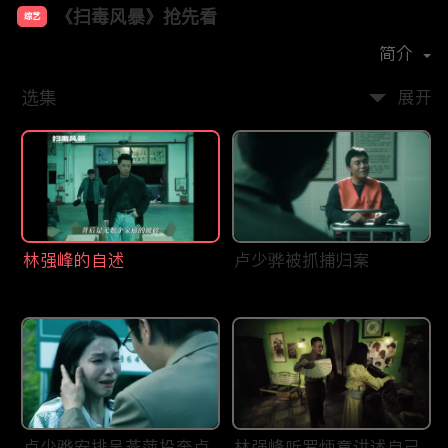
《扫毒风暴》抢先看
综艺
主演：
段奕宏
秦昊
于文文
简介
选集
展开
林强峰的自述
卢少骅被抓捕归案
卢少骅安排吴燕萍投奔卢
林强峰听罗炳章讲述自己