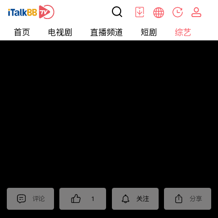
首页
电视剧
直播频道
短剧
综艺
电
综艺
>
集锦
>
《扫毒风暴》抢先看
评论
1
关注
分享