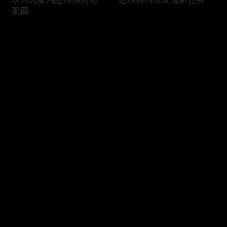
碗面
评论
您还没有登录，请先登录
夏洁户籍科报到
夏洁致电妈妈质问
登录
最新评论
最热
/
最新
快来抢沙发～
赵继伟师徒下社区排隐患
李大为夏洁食堂互问彼此
的妈妈