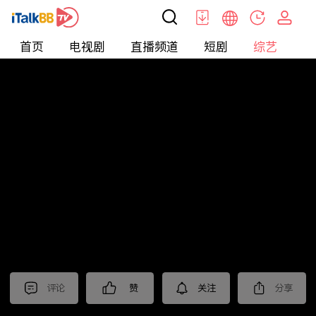
首页
电视剧
直播频道
短剧
综艺
电
综艺
>
集锦
>
《警察荣誉》抢先看
评论
赞
关注
分享