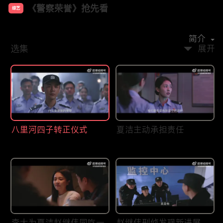
《警察荣誉》抢先看
综艺
主演：
张若昀
白鹿
王景春
宁理
徐开骋
简介
选集
展开
八里河四子转正仪式
夏洁主动承担责任
李大为夏洁赵继伟同吃一
赵继伟刑侦发现新进展