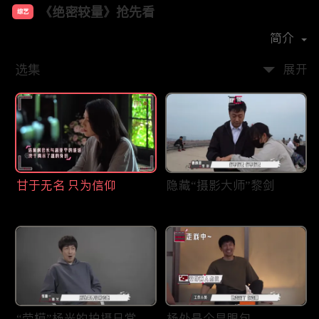
《绝密较量》抢先看
综艺
主演：
张鲁一
高圆圆
简介
选集
展开
甘于无名 只为信仰
隐藏“摄影大师”黎剑
“劳模”杨光的拍摄日常
杨处是个显眼包