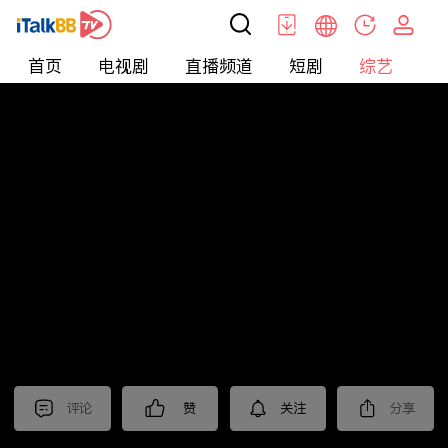
首页
电视剧
直播频道
短剧
综艺
电
综艺
>
集锦
>
《绝密较量》抢先看
评论
赞
关注
分享