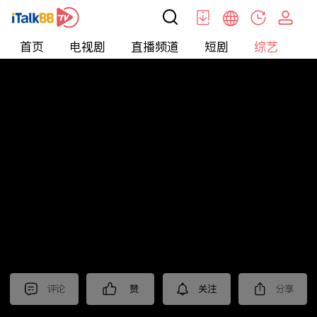
首页
电视剧
直播频道
短剧
综艺
电
综艺
>
集锦
>
《绝密较量》抢先看
评论
赞
关注
分享