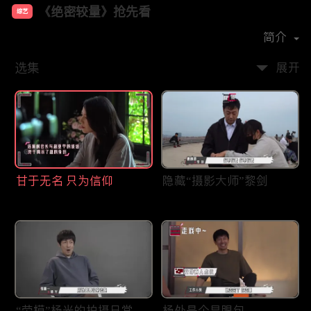
《绝密较量》抢先看
综艺
主演：
张鲁一
高圆圆
简介
选集
展开
甘于无名 只为信仰
隐藏“摄影大师”黎剑
“劳模”杨光的拍摄日常
杨处是个显眼包