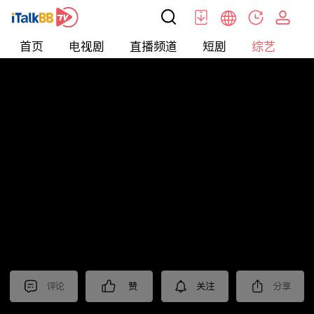
首页
电视剧
直播频道
短剧
综艺
电
综艺
>
集锦
>
《上甘岭》抢先看
评论
赞
关注
分享