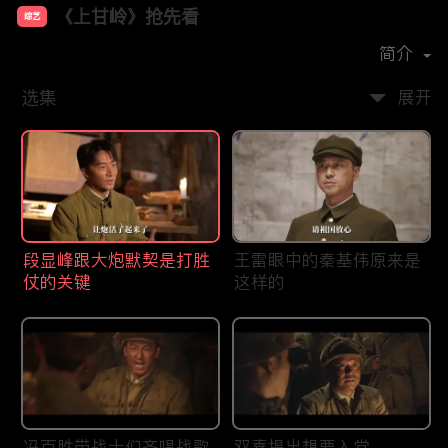
《上甘岭》抢先看
综艺
主演：
黄轩
王雷
袁文康
潘斌龙
简介
选集
展开
段显峰跟大炮默契是打胜
王雷眼中的秦基伟原来是
仗的关键
这样的
冯百胜带战士们齐唱战歌
双喜提出想要入党