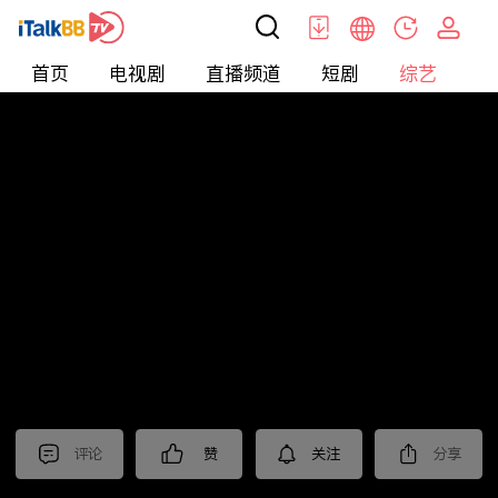
首页
电视剧
直播频道
短剧
综艺
电
综艺
>
集锦
>
《上甘岭》抢先看
评论
赞
关注
分享