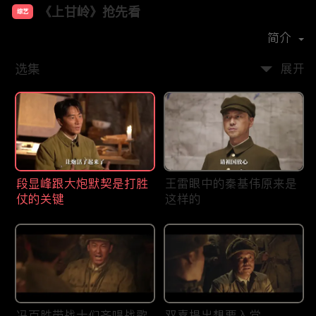
《上甘岭》抢先看
综艺
主演：
黄轩
王雷
袁文康
潘斌龙
简介
选集
展开
段显峰跟大炮默契是打胜
王雷眼中的秦基伟原来是
仗的关键
这样的
冯百胜带战士们齐唱战歌
双喜提出想要入党