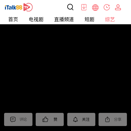
首页
电视剧
直播频道
短剧
综艺
电
综艺
>
纪录片
>
法治中国60分
评论
赞
关注
分享