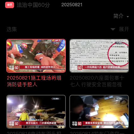
法治中国60分
20250821
综艺
主演：
柴瀚杰
简介
选集
展开
20250821施工现场坍塌
20250820六座面包塞十
消防徒手挖人
七人 行驶安全岂能忽视
20250816电动车街头相
20250814拉车门盗窃一