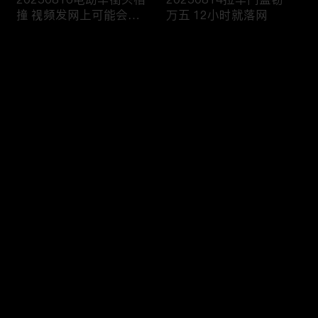
撞 视频发网上可能会侵
万五 12小时就落网
权
评论
您还没有登录，请先登录
20250813雨天路滑还超
20250812执法人员海域
登录
速 撞翻前车该严惩
巡查 截获非法捕捞船只
最新评论
最热
/
最新
快来抢沙发～
20250811抢劫引出案中
20250810境外购买违禁
案 警方追击破疑云
品 一入海关就被查