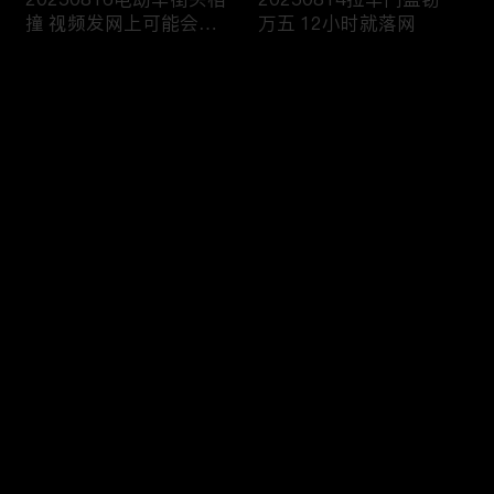
撞 视频发网上可能会侵
万五 12小时就落网
权
评论
您还没有登录，请先登录
20250813雨天路滑还超
20250812执法人员海域
登录
速 撞翻前车该严惩
巡查 截获非法捕捞船只
最新评论
最热
/
最新
快来抢沙发～
20250811抢劫引出案中
20250810境外购买违禁
案 警方追击破疑云
品 一入海关就被查