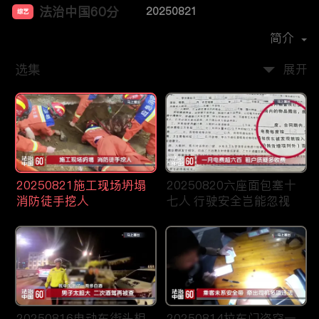
法治中国60分
20250821
综艺
主演：
柴瀚杰
简介
选集
展开
20250821施工现场坍塌
20250820六座面包塞十
消防徒手挖人
七人 行驶安全岂能忽视
20250816电动车街头相
20250814拉车门盗窃一