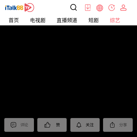
首页
电视剧
直播频道
短剧
综艺
电
综艺
>
纪录片
>
法治中国60分
评论
赞
关注
分享