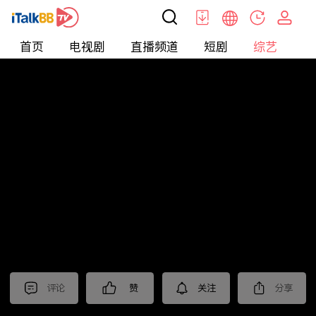
首页
电视剧
直播频道
短剧
综艺
电
综艺
>
纪录片
>
法治中国60分
评论
赞
关注
分享