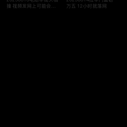
撞 视频发网上可能会侵
万五 12小时就落网
权
评论
您还没有登录，请先登录
20250813雨天路滑还超
20250812执法人员海域
登录
速 撞翻前车该严惩
巡查 截获非法捕捞船只
最新评论
最热
/
最新
快来抢沙发～
20250811抢劫引出案中
20250810境外购买违禁
案 警方追击破疑云
品 一入海关就被查