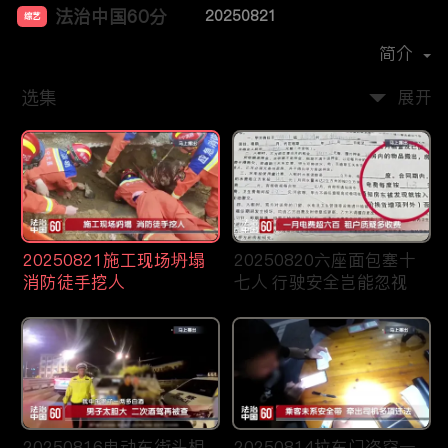
法治中国60分
20250821
综艺
主演：
柴瀚杰
简介
选集
展开
20250821施工现场坍塌
20250820六座面包塞十
消防徒手挖人
七人 行驶安全岂能忽视
20250816电动车街头相
20250814拉车门盗窃一