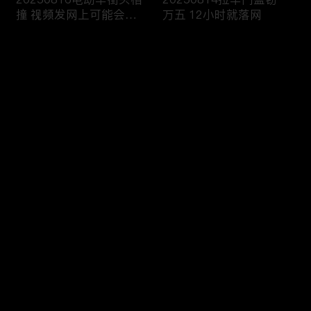
撞 视频发网上可能会侵
万五 12小时就落网
权
评论
您还没有登录，请先登录
20250813雨天路滑还超
20250812执法人员海域
登录
速 撞翻前车该严惩
巡查 截获非法捕捞船只
最新评论
最热
/
最新
快来抢沙发～
20250811抢劫引出案中
20250810境外购买违禁
案 警方追击破疑云
品 一入海关就被查