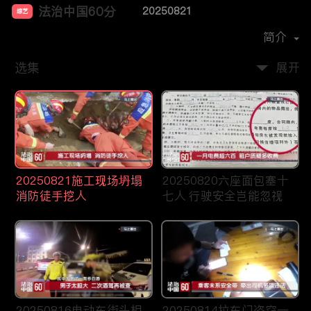
法治中国60分
20250821
综艺
主演：
柴瀚杰
简介
选集
展开
20250821施工现场坍塌
20250820六座面包塞十
消防徒手挖人
七人 行驶安全岂能忽视
20250816电动车街头相
20250814拉车门盗窃一