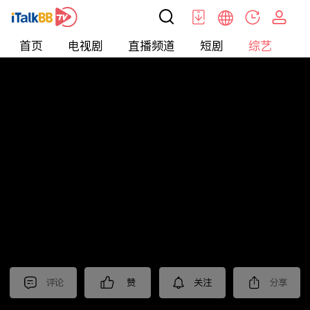
首页
电视剧
直播频道
短剧
综艺
电
综艺
>
纪录片
>
法治中国60分
评论
赞
关注
分享