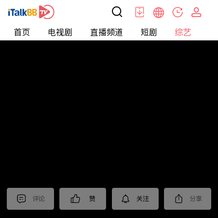
首页
电视剧
直播频道
短剧
综艺
电
综艺
>
纪录片
>
法治中国60分
评论
赞
关注
分享