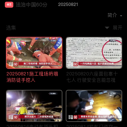
法治中国60分
20250821
综艺
主演：
柴瀚杰
简介
选集
展开
20250821施工现场坍塌
20250820六座面包塞十
消防徒手挖人
七人 行驶安全岂能忽视
20250816电动车街头相
20250814拉车门盗窃一