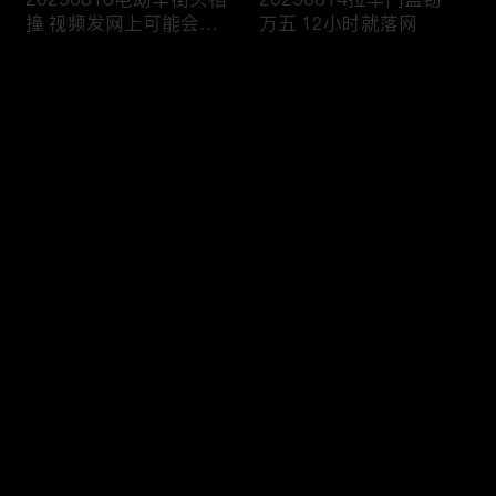
撞 视频发网上可能会侵
万五 12小时就落网
权
评论
您还没有登录，请先登录
20250813雨天路滑还超
20250812执法人员海域
登录
速 撞翻前车该严惩
巡查 截获非法捕捞船只
最新评论
最热
/
最新
快来抢沙发～
20250811抢劫引出案中
20250810境外购买违禁
案 警方追击破疑云
品 一入海关就被查