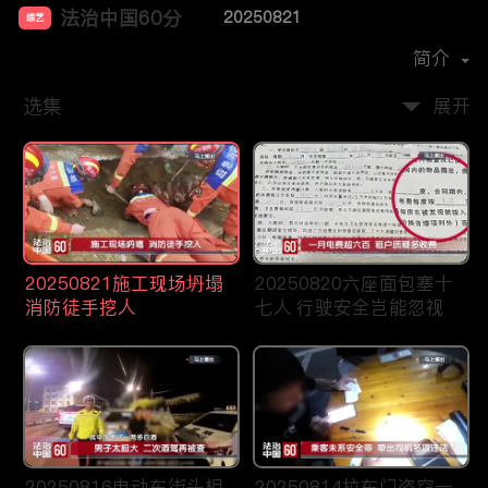
法治中国60分
20250821
综艺
主演：
柴瀚杰
简介
选集
展开
20250821施工现场坍塌
20250820六座面包塞十
消防徒手挖人
七人 行驶安全岂能忽视
20250816电动车街头相
20250814拉车门盗窃一