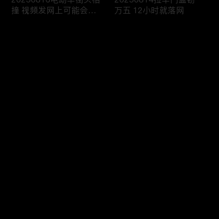
撞 视频发网上可能会侵
万五 12小时就落网
权
评论
您还没有登录，请先登录
20250813雨天路滑还超
20250812执法人员海域
登录
速 撞翻前车该严惩
巡查 截获非法捕捞船只
最新评论
最热
/
最新
快来抢沙发～
20250811抢劫引出案中
20250810境外购买违禁
案 警方追击破疑云
品 一入海关就被查