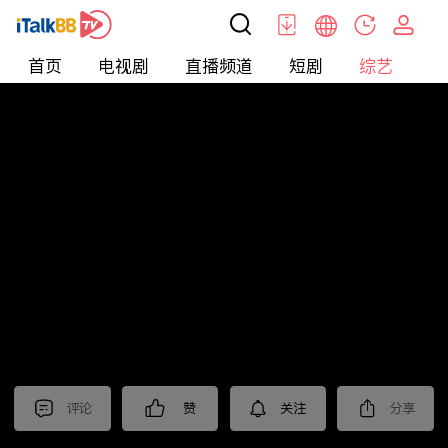
首页
电视剧
直播频道
短剧
综艺
电
综艺
>
纪录片
>
法治中国60分
评论
赞
关注
分享