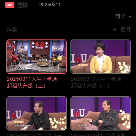
选择
20250311
综艺
主演：
晓滟
简介
选集
展开
20250311人生下半场一
20250310人生下半场一
起组队升级（三）
起组队升级（二）
20250307人生下半场一
20250306往后余生不将