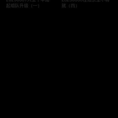
起组队升级（一）
就（四）
评论
您还没有登录，请先登录
20250305往后余生不将
20250304往后余生不将
登录
就（三）
就（二）
最新评论
最热
/
最新
快来抢沙发～
20250303往后余生不将
20250228一见倾心就是
就（一）
你（五）