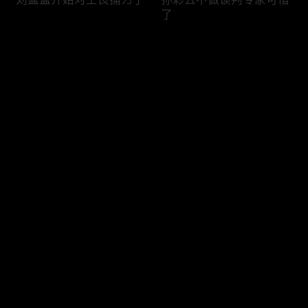
了
评论
您还没有登录，请先登录
陈江河忍了8年终于爆发
王良刘盈盈丁宝元狠人互
登录
了
刀
最新评论
最热
/
最新
快来抢沙发～
丁宝元情绪管理大师
养父为亲儿子逼迫女儿成
婚