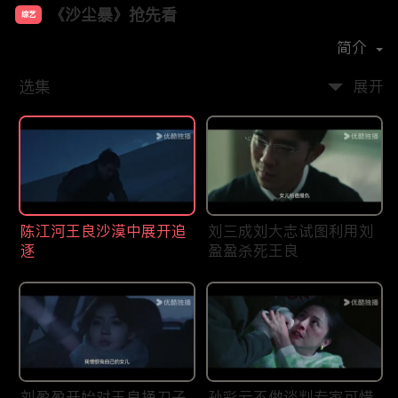
《沙尘暴》抢先看
综艺
主演：
段奕宏
张佳宁
张瑶
简介
选集
展开
陈江河王良沙漠中展开追
刘三成刘大志试图利用刘
逐
盈盈杀死王良
刘盈盈开始对王良捅刀子
孙彩云不做谈判专家可惜