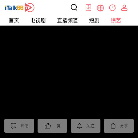
首页
电视剧
直播频道
短剧
综艺
电
综艺
>
集锦
>
《沙尘暴》抢先看
评论
赞
关注
分享