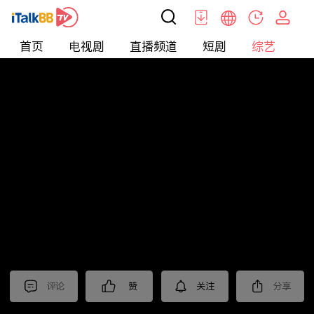
首页
电视剧
直播频道
短剧
综艺
电
综艺
>
Tidbits
>
《狮城山海》抢先看
评论
赞
关注
分享