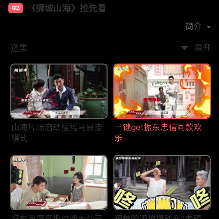
《狮城山海》抢先看
综艺
主演：
巍子
杨旭文
王梓薇
岳丽娜
简介
选集
展开
山海片场启动摇摇马暴走
一键get振东忠信同款欢
模式
乐
振东南屏逗趣对戏大公开
程恢醉酒拍摄秒变“老顽