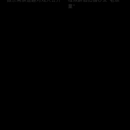
童”
评论
您还没有登录，请先登录
谁也逃不掉被催婚的魔咒
振东哄娃场面超温柔
登录
最新评论
最热
/
最新
快来抢沙发～
振东倒地被“围观”秒变欢
审判场欢乐到停不下来
乐场