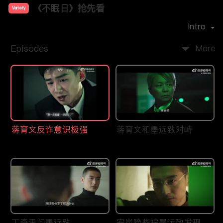
《不眠日》抢先看
Variety
Cast：
白敬亭
文咏珊
宋洋
刘奕君
Intro
Episodes
More
蒋育文反诈意识极强
蒋育文和墨远致对峙
丁奇讯问墨远致
安岚险些被墨远致发现