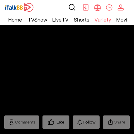
Home
TVShow
LiveTV
Shorts
Variety
Movie
Variety
>
Tidbits
>
《不眠日》抢先看
Comments
Like
Follow
Share