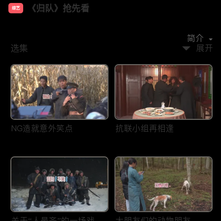
《归队》抢先看
综艺
主演：
胡军
李乃文
袁姗姗
任彬
宋家腾
简介
选集
展开
NG造就意外笑点
抗联小组再相逢
关于“人最齐”的一场戏
大朋友们的动物朋友