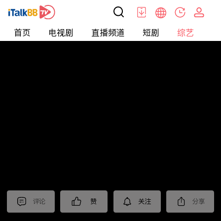
首页
电视剧
直播频道
短剧
综艺
电
综艺
>
集锦
>
《归队》抢先看
评论
赞
关注
分享