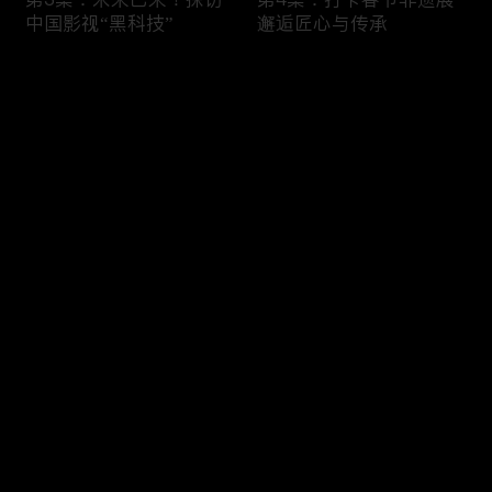
中国影视“黑科技”
邂逅匠心与传承
评论
您还没有登录，请先登录
第5集：数字复原圆明园
登录
体验沉浸游园
最新评论
最热
/
最新
快来抢沙发～