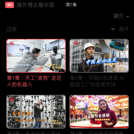
海外博主看中国
第1集
综艺
首播时间：
2024-12
简介
选集
展开
第1集：天工“造物” 走近
第2集：中国AI加速度 从
人形机器人
超级工厂到全球市场
第3集：未来已来！探访
第4集：打卡春节非遗展