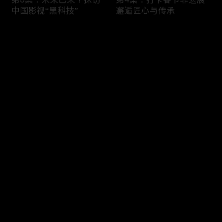
中国影视“黑科技”
邂逅匠心与传承
评论
您还没有登录，请先登录
第5集：数字复原圆明园
登录
体验沉浸游园
最新评论
最热
/
最新
快来抢沙发～