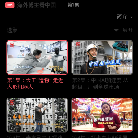
海外博主看中国
第1集
综艺
首播时间：
2024-12
简介
选集
展开
第1集：天工“造物” 走近
第2集：中国AI加速度 从
人形机器人
超级工厂到全球市场
第3集：未来已来！探访
第4集：打卡春节非遗展