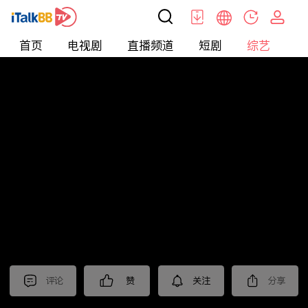
首页
电视剧
直播频道
短剧
综艺
电
综艺
>
集锦
>
《潜渊》抢先看
评论
赞
关注
分享