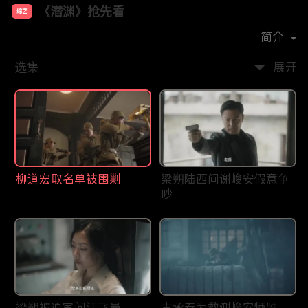
《潜渊》抢先看
综艺
主演：
黄晓明
张佳宁
简介
选集
展开
柳道宏取名单被围剿
梁朔陆西间谢峻安假意争
吵
梁朔被迫审问江飞曼
古承春为救谢峻安牺牲