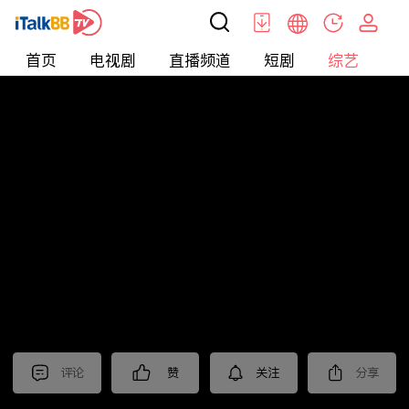
首页
电视剧
直播频道
短剧
综艺
电
综艺
>
集锦
>
《大生意人》抢先看
评论
赞
关注
分享