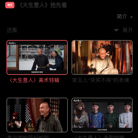
《大生意人》抢先看
综艺
主演：
陈晓
孙千
成泰燊
黄志忠
简介
选集
展开
《大生意人》美术特辑
常玉儿“哭笑不得”的表演
李万堂的双标时刻
《大生意人》造型特辑