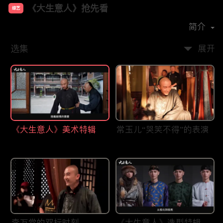
《大生意人》抢先看
综艺
主演：
陈晓
孙千
成泰燊
黄志忠
简介
选集
展开
《大生意人》美术特辑
常玉儿“哭笑不得”的表演
李万堂的双标时刻
《大生意人》造型特辑