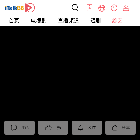
首页
电视剧
直播频道
短剧
综艺
电
综艺
>
集锦
>
《大生意人》抢先看
评论
赞
关注
分享