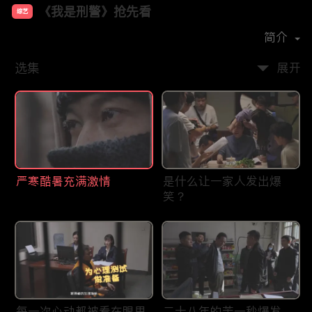
《我是刑警》抢先看
综艺
主演：
于和伟
富大龙
丁勇岱
马苏
简介
选集
展开
严寒酷暑充满激情
是什么让一家人发出爆
笑？
每一次心动都被看在眼里
二十八年的苦一秒爆发