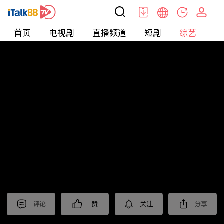
首页
电视剧
直播频道
短剧
综艺
电
综艺
>
集锦
>
《我是刑警》抢先看
评论
赞
关注
分享