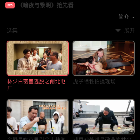
《暗夜与黎明》抢先看
综艺
主演：
陈哲远
聂远
邢菲
王志文
简介
选集
展开
林少白密室逃脱之闸北电
虎子牺牲拍摄现场
厂
金昴昌吃苹果引众人鼓掌
戏里戏外都是敬业的林少