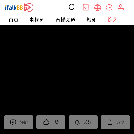
首页
电视剧
直播频道
短剧
综艺
电
综艺
>
集锦
>
《暗夜与黎明》抢先看
评论
赞
关注
分享