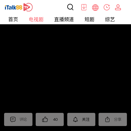
首页
电视剧
直播频道
短剧
综艺
电
电视剧
>
古装
>
折腰
评论
40
关注
分享