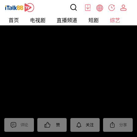
首页
电视剧
直播频道
短剧
综艺
电
综艺
>
真人秀
>
小姐不熙娣2026
评论
赞
关注
分享