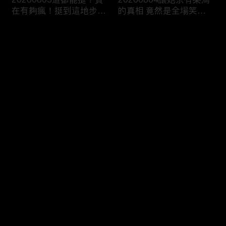
在有夠瘋！挺到這地步算
的真相 竟然是全場笑到
真愛了吧！
噴飯的荒謬劇！
评论
您还没有登录，请先登录
20260731明明能靠臉卻
20260730爸媽旁若無人
登录
偏要靠才華！這顏值真的
瘋狂放閃！這家我真的待
不出道嗎？
不下去了！
最新评论
最热
/
最新
快来抢沙发～
20260729讓月老也崩潰
20260728對象換得快煩
的母胎單身！到底是誰封
惱全byebye？我的愛情不
印了你的愛情？
是長跑是接力賽！