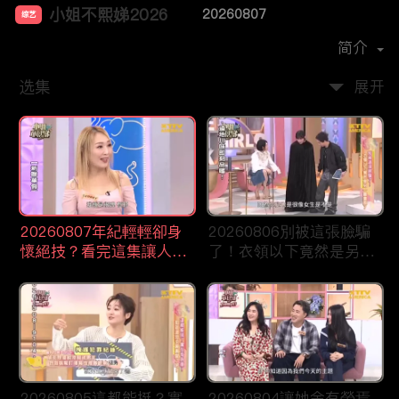
小姐不熙娣2026
20260807
综艺
主演：
徐熙娣
简介
选集
展开
20260807年紀輕輕卻身
20260806別被這張臉騙
懷絕技？看完這集讓人想
了！衣領以下竟然是另一
重新投胎！
種畫風？
20260805這都能挺？實
20260804讓她余有榮焉