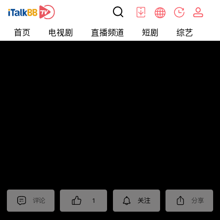
首页
电视剧
直播频道
短剧
综艺
电
北美
>
新闻
>
中視新聞全球報導2026
评论
1
关注
分享