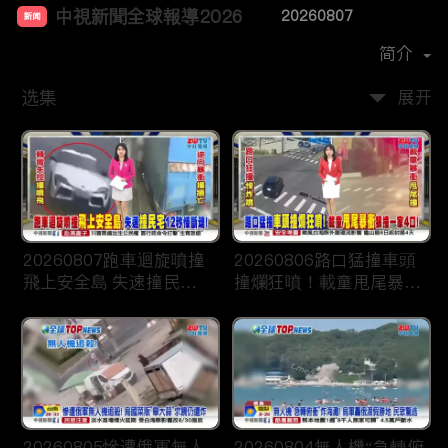
中視新聞全球報導2026
20260807
新闻
首播时间：
2025-12
简介
选集
展开
20260807跑車迴旋噴撞
20260806路口猛撞車頭
飛上安全島 失速撞民宅
撞爛狂噴！載童甩尾暴衝
12 秒悚斷魂！
狠撞一家4口！
20260805慘遭俄軍無人
20260804無人機“急轉俯