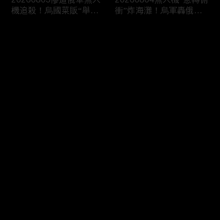
機追殺！烏國菜販“舉大
衝”炸海灘！烏軍轟俄渡
蒜”求饒仍遭炸
假勝地 民眾驚逃
评论
您还没有登录，请先登录
20260803情侶雙載遭撞
20260802榮耀號郵輪爆
登录
拋飛2層樓高 鬧區驚見直
醫療緊急狀況？直升機空
升機撞電纜
中吊掛送醫！
最新评论
最热
/
最新
快来抢沙发～
20260801救命！男友不
20260731婦過彎“爆鏟電
甘分手“持刀殺女” “疑錢
桿”翻車亡！疑彎道失控
短少”攤商狂摑女！
“狂炸煙塵”