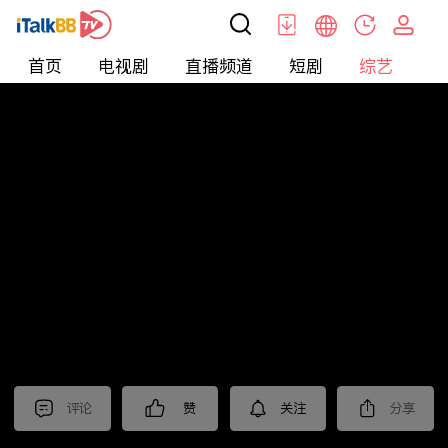
首页
电视剧
直播频道
短剧
综艺
电
综艺
>
集锦
>
《时差一万公里》抢先看
评论
赞
关注
分享