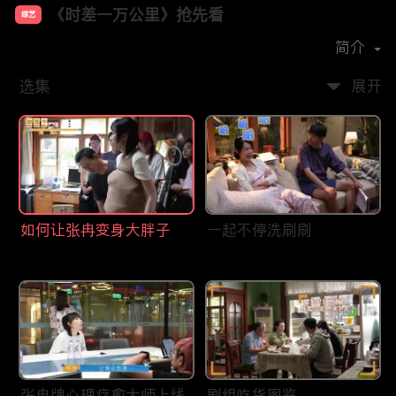
《时差一万公里》抢先看
综艺
主演：
罗晋
任素汐
胡杏儿
简介
选集
展开
如何让张冉变身大胖子
一起不停洗刷刷
张冉牌心理疗愈大师上线
剧组吃货图鉴