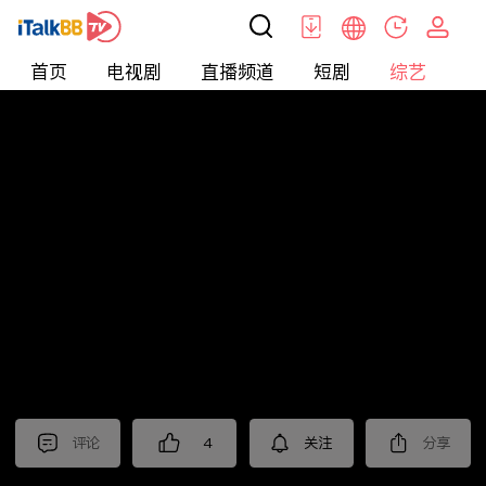
首页
电视剧
直播频道
短剧
综艺
电
综艺
>
晚会
>
2026年江苏卫视春节晚会
评论
4
关注
分享