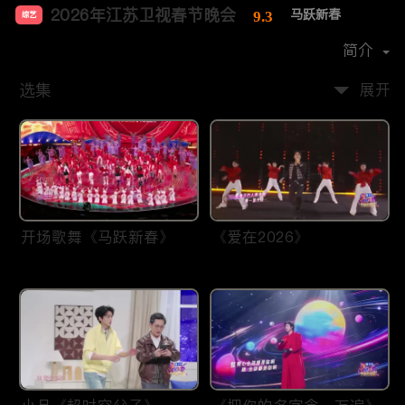
2026年江苏卫视春节晚会
马跃新春
9.3
综艺
主演：
李好
张纯烨
李响
郭晓敏
简介
选集
展开
开场歌舞《马跃新春》
《爱在2026》