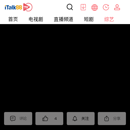
首页
电视剧
直播频道
短剧
综艺
电
综艺
>
晚会
>
2026年江苏卫视春节晚会
评论
4
关注
分享