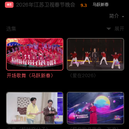
2026年江苏卫视春节晚会
马跃新春
9.3
综艺
主演：
李好
张纯烨
李响
郭晓敏
简介
选集
展开
开场歌舞《马跃新春》
《爱在2026》