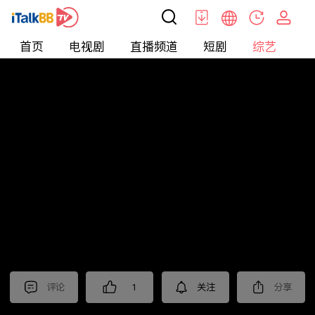
首页
电视剧
直播频道
短剧
综艺
电
综艺
>
集锦
>
《人之初》抢先看
评论
1
关注
分享