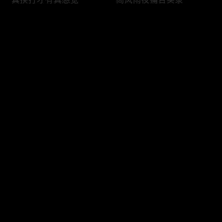
评论
您还没有登录，请先登录
伤人至深的执念
角色手记来袭，且看他们
登录
如何塑造“人”
最新评论
最热
/
最新
快来抢沙发～
精彩报幕是如何诞生的
疯批姐妹修炼手册