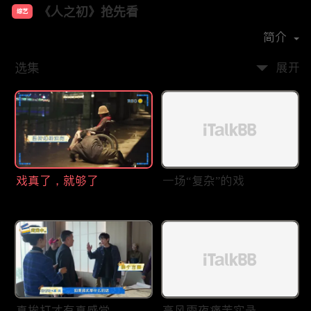
《人之初》抢先看
综艺
主演：
张若昀
马思纯
王景春
唐嫣
简介
选集
展开
戏真了，就够了
一场“复杂”的戏
真挨打才有真感觉
高风雨夜痛苦实录