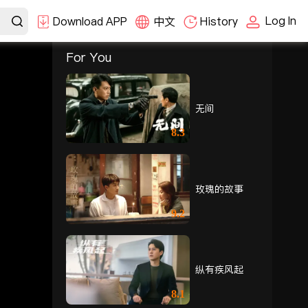
Log In
Download APP
中文
History
For You
Episodes
20260808无锡
队VS盐城队
无间
8.3
20260808泰州
队VS连云港队
20260808徐州
玫瑰的故事
队VS常州队
9.2
20260801淮安
队VS南通队
纵有疾风起
20260801盐城
队VS南京队
8.1