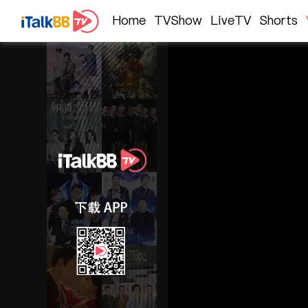
Home
TVShow
LiveTV
Shorts