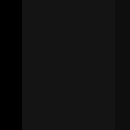
20260418徐州
队VS泰州队
20260418淮安
队VS扬州队
20260418宿迁
队VS南京队
20260411无锡
队VS镇江队
20260411扬州
队VS苏州队
20260411连云
港队VS盐城队
20260411常州
队VS南通队