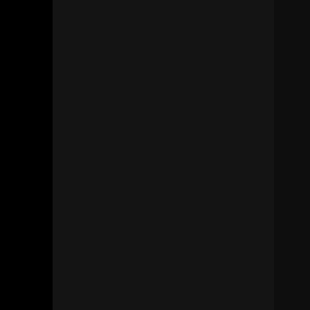
20260627淮安
队VS无锡队
20260620南京
队VS淮安队
20260620苏州
队VS南通队
20260620扬州
队VS连云港队
20260620常州
队VS盐城队
20260613南通
队VS泰州队
20260613宿迁
队VS镇江队