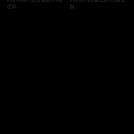
迁队
队
评论
您还没有登录，请先登录
20260725苏州队VS无锡
20260725常州队VS泰州
登录
队
队
最新评论
最热
/
最新
快来抢沙发～
20260725扬州队VS徐州
20260725南京队VS连云
队
港队