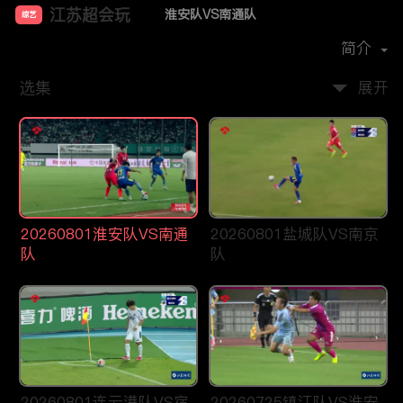
江苏超会玩
淮安队VS南通队
综艺
主演：
孟非
李响
洪超
简介
选集
展开
20260801淮安队VS南通
20260801盐城队VS南京
队
队
20260801连云港队VS宿
20260725镇江队VS淮安