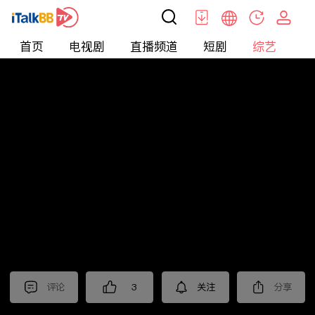
首页
电视剧
直播频道
短剧
综艺
电
综艺
>
真人秀
>
江苏超会玩
评论
3
关注
分享